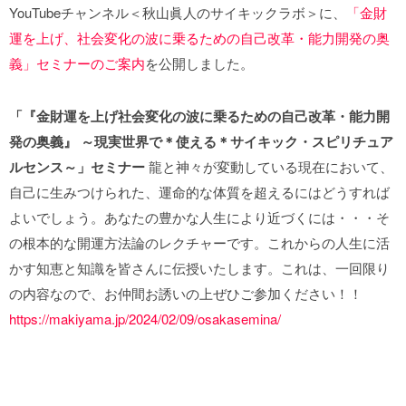
YouTubeチャンネル＜秋山眞人のサイキックラボ＞に、
「金財
運を上げ、社会変化の波に乗るための自己改革・能力開発の奥
義」セミナーのご案内
を公開しました。
「『金財運を上げ社会変化の波に乗るための自己改革・能力開
発の奥義』
～現実世界で＊使える＊サイキック・スピリチュア
ルセンス～」セミナー
龍と神々が変動している現在において、
自己に生みつけられた、運命的な体質を超えるにはどうすれば
よいでしょう。あなたの豊かな人生により近づくには・・・そ
の根本的な開運方法論のレクチャーです。これからの人生に活
かす知恵と知識を皆さんに伝授いたします。これは、一回限り
の内容なので、お仲間お誘いの上ぜひご参加ください！！
https://makiyama.jp/2024/02/09/osakasemina/