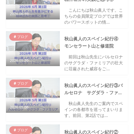
こんにちは秋山眞人です。こ
2026.06.10
ちらの会員限定ブログでは世界
のパワースポットの情...
ブログ
秋山眞人のスペイン紀行④
モンセラート山と修道院
前回は秋山先生にバルセロナ
2026.05.20
のサグラダ・ファミリアの壮大
に荘厳された威容をご...
ブログ
秋山眞人のスペイン紀行③バ
ルセロナ サグダラ・ファ...
秋山眞人先生のご案内でスペ
2026.05.06
インの各都市を巡ってまいりま
す。前回、第2話では...
ブログ
秋山眞人のスペイン紀行②