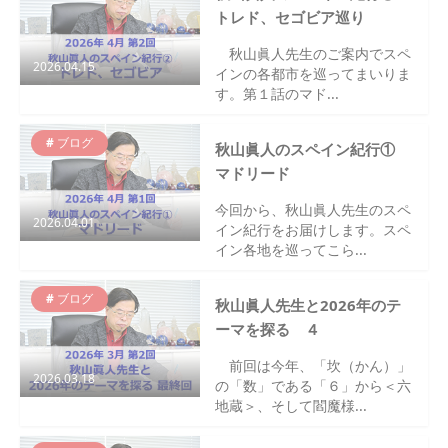
トレド、セゴビア巡り
秋山眞人先生のご案内でスペ
2026.04.15
インの各都市を巡ってまいりま
す。第１話のマド...
ブログ
秋山眞人のスペイン紀行①
マドリード
今回から、秋山眞人先生のスペ
2026.04.01
イン紀行をお届けします。スペ
イン各地を巡ってこら...
ブログ
秋山眞人先生と2026年のテ
ーマを探る ４
前回は今年、「坎（かん）」
2026.03.18
の「数」である「６」から＜六
地蔵＞、そして閻魔様...