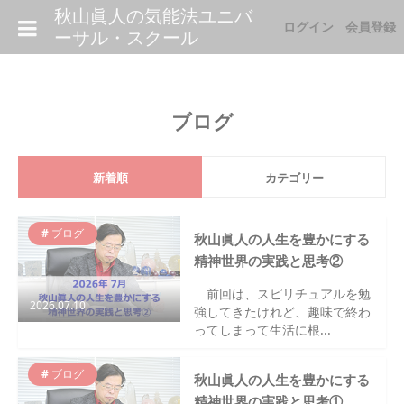
秋山眞人の気能法ユニバ
ログイン
会員登録
ーサル・スクール
ブログ
新着順
カテゴリー
ブログ
秋山眞人の人生を豊かにする
精神世界の実践と思考②
前回は、スピリチュアルを勉
2026.07.10
強してきたけれど、趣味で終わ
ってしまって生活に根...
ブログ
秋山眞人の人生を豊かにする
精神世界の実践と思考①