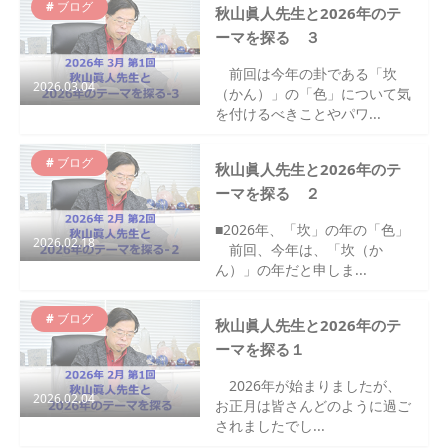
ブログ
秋山眞人先生と2026年のテ
ーマを探る ３
前回は今年の卦である「坎
2026.03.04
（かん）」の「色」について気
を付けるべきことやパワ...
ブログ
秋山眞人先生と2026年のテ
ーマを探る ２
■2026年、「坎」の年の「色」
2026.02.18
前回、今年は、「坎（か
ん）」の年だと申しま...
ブログ
秋山眞人先生と2026年のテ
ーマを探る１
2026年が始まりましたが、
2026.02.04
お正月は皆さんどのように過ご
されましたでし...