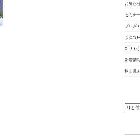
お知ら
セミナ
(
ブログ
会員専
(4)
新刊
新着情
秋山眞
ア
ー
カ
イ
ブ